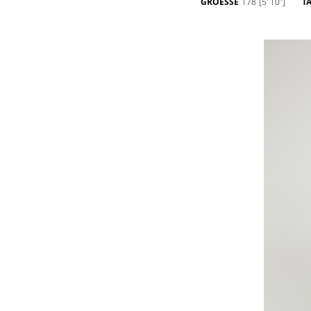
GROESSE
178
[5' 10'']
TA