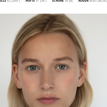
ILLE
62
[24½'']
HÜFTE
91
[36'']
SCHUHE
39
[8]
AUGEN
BLAU
[BLUE]