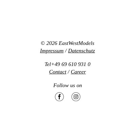
© 2026
EastWestModels
Impressum
/
Datenschutz
Tel+49 69 610 931 0
Contact
/
Career
Follow us on
Mediaslide model agency software
Design:
www.new-office.net