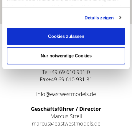
haben oder die sie im Rahmen Ihrer Nutzung der Dienste
gesammelt haben.
Details zeigen
East West Models
Cookies zulassen
Hanauer Landstr. 135
Nur notwendige Cookies
60314 Frankfurt am Main
Tel+49 69 610 931 0
Fax+49 69 610 931 31
info@eastwestmodels.de
Geschäftsführer / Director
Marcus Streil
marcus@eastwestmodels.de