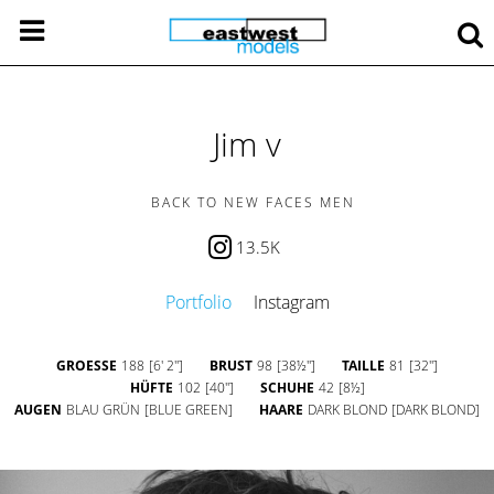
Jim v
BACK TO NEW FACES MEN
13.5K
Portfolio
Instagram
GROESSE
188
[6' 2'']
BRUST
98
[38½'']
TAILLE
81
[32'']
HÜFTE
102
[40'']
SCHUHE
42
[8½]
AUGEN
BLAU GRÜN
[BLUE GREEN]
HAARE
DARK BLOND
[DARK BLOND]