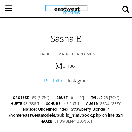
Sasha B
BACK TO MAIN BOARD MEN
3 436
Portfolio
Instagram
GROESSE
189
[6' 2½'']
BRUST
101
[40'']
TAILLE
78
[30½'']
HÜFTE
98
[38½'']
SCHUHE
44.5
[10½]
AUGEN
GRAU
[GREY]
Notice
: Undefined index: Strawberry Blonde in
/home/eastwestmodels/public_html/book.php
on line
324
HAARE
[STRAWBERRY BLONDE]