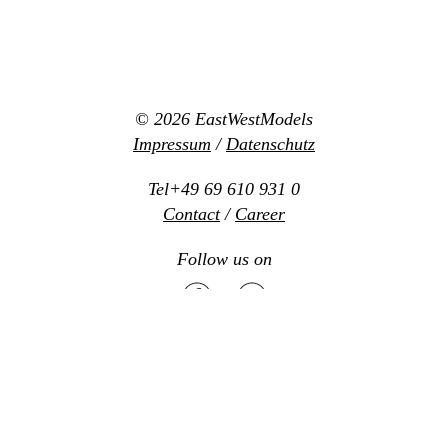
© 2026
EastWestModels
Impressum
/
Datenschutz
Tel+49 69 610 931 0
Contact
/
Career
Follow us on
Mediaslide model agency software
Design:
www.new-office.net