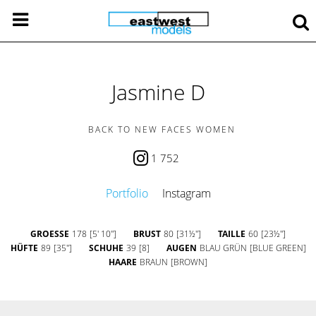
Jasmine D
BACK TO NEW FACES WOMEN
1 752
Portfolio
Instagram
GROESSE
178
[5' 10'']
BRUST
80
[31½'']
TAILLE
60
[23½'']
HÜFTE
89
[35'']
SCHUHE
39
[8]
AUGEN
BLAU GRÜN
[BLUE GREEN]
HAARE
BRAUN
[BROWN]