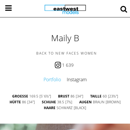
Maily B
BACK TO NEW FACES WOMEN
1 639
Portfolio
Instagram
GROESSE
169.5
[5' 6½'']
BRUST
86
[34'']
TAILLE
60
[23½'']
HÜFTE
86
[34'']
SCHUHE
38.5
[7½]
AUGEN
BRAUN
[BROWN]
HAARE
SCHWARZ
[BLACK]