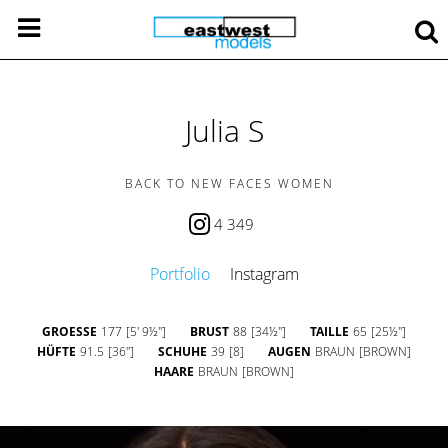
Julia S
BACK TO NEW FACES WOMEN
4 349
Portfolio
Instagram
GROESSE
177
[5' 9½'']
BRUST
88
[34½'']
TAILLE
65
[25½'']
HÜFTE
91.5
[36'']
SCHUHE
39
[8]
AUGEN
BRAUN
[BROWN]
HAARE
BRAUN
[BROWN]