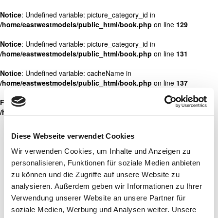
Notice
: Undefined variable: picture_category_id in
/home/eastwestmodels/public_html/book.php
on line
129
Notice
: Undefined variable: picture_category_id in
/home/eastwestmodels/public_html/book.php
on line
131
Notice
: Undefined variable: cacheName in
/home/eastwestmodels/public_html/book.php
on line
137
Fatal error
: Cannot use object of type stdClass as array in
/home/eastwestmodels/public_html/book.php
on line
159
Diese Webseite verwendet Cookies
Wir verwenden Cookies, um Inhalte und Anzeigen zu
personalisieren, Funktionen für soziale Medien anbieten
zu können und die Zugriffe auf unsere Website zu
analysieren. Außerdem geben wir Informationen zu Ihrer
Verwendung unserer Website an unsere Partner für
soziale Medien, Werbung und Analysen weiter. Unsere