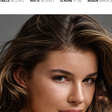
TAILLE
60
[23½'']
HÜFTE
90
[35½'']
SCHUHE
37
[6]
AUGEN
BRAUN
[