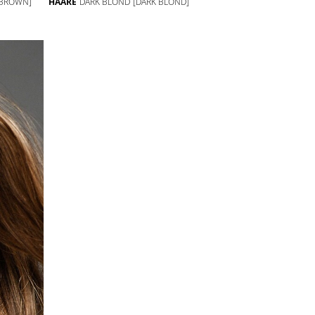
BROWN]
HAARE
DARK BLOND
[DARK BLOND]