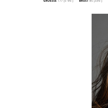
GROESSE
177
[5' 9½'']
BRUST
85
[33½'']