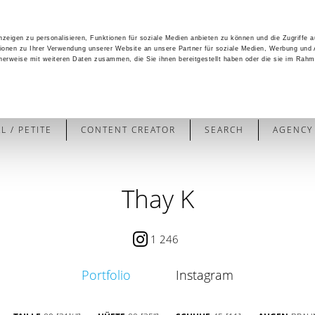
zeigen zu personalisieren, Funktionen für soziale Medien anbieten zu können und die Zugriffe 
ionen zu Ihrer Verwendung unserer Website an unsere Partner für soziale Medien, Werbung und 
cherweise mit weiteren Daten zusammen, die Sie ihnen bereitgestellt haben oder die sie im Rahm
 / PETITE
CONTENT CREATOR
SEARCH
AGENCY
Thay K
1 246
Portfolio
Instagram