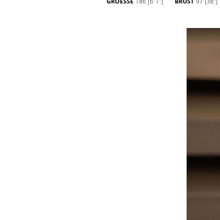
GROESSE
186
[6' 1'']
BRUST
97
[38'']