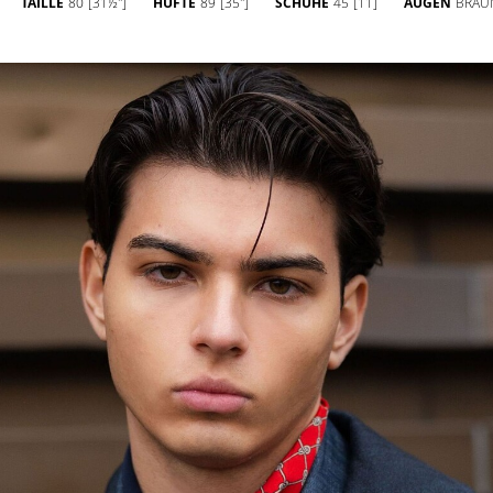
TAILLE
80
[31½'']
HÜFTE
89
[35'']
SCHUHE
45
[11]
AUGEN
BRAU