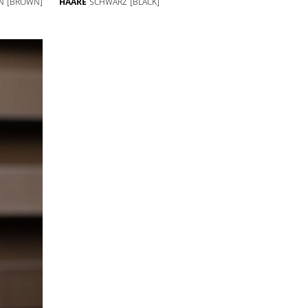
N
[BROWN]
HAARE
SCHWARZ
[BLACK]