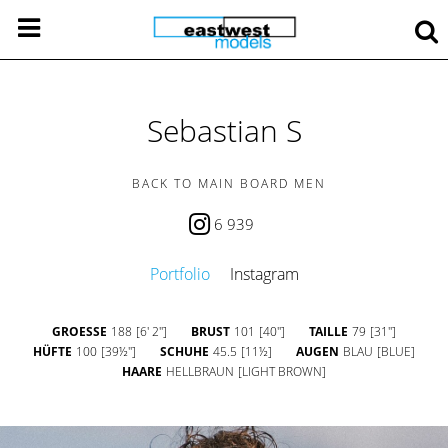
Sebastian S
BACK TO MAIN BOARD MEN
6 939
Portfolio
Instagram
GROESSE
188
[6' 2'']
BRUST
101
[40'']
TAILLE
79
[31'']
HÜFTE
100
[39½'']
SCHUHE
45.5
[11½]
AUGEN
BLAU
[BLUE]
HAARE
HELLBRAUN
[LIGHT BROWN]