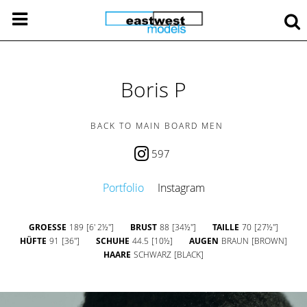
Boris P
BACK TO MAIN BOARD MEN
597
Portfolio
Instagram
GROESSE
189
[6' 2½'']
BRUST
88
[34½'']
TAILLE
70
[27½'']
HÜFTE
91
[36'']
SCHUHE
44.5
[10½]
AUGEN
BRAUN
[BROWN]
HAARE
SCHWARZ
[BLACK]