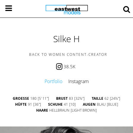
Silke H
BACK TO WOMEN CONTENT-CREATOR
38.5K
Portfolio
Instagram
GROESSE
180
[5' 11'']
BRUST
83
[32½'']
TAILLE
62
[24½'']
HÜFTE
91
[36'']
SCHUHE
41
[10]
AUGEN
BLAU
[BLUE]
HAARE
HELLBRAUN
[LIGHT BROWN]