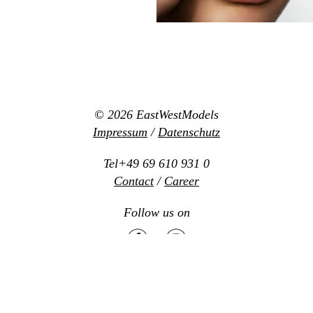
© 2026
EastWestModels
Impressum
/
Datenschutz
Tel+49 69 610 931 0
Contact
/
Career
Follow us on
Mediaslide model agency software
Design:
www.new-office.net