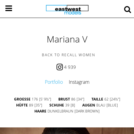
Mariana V
BACK TO RECALL WOMEN
4 939
Portfolio
Instagram
GROESSE
176
[5' 9½'']
BRUST
86
[34'']
TAILLE
62
[24½'']
HÜFTE
89
[35'']
SCHUHE
39
[8]
AUGEN
BLAU
[BLUE]
HAARE
DUNKELBRAUN
[DARK BROWN]