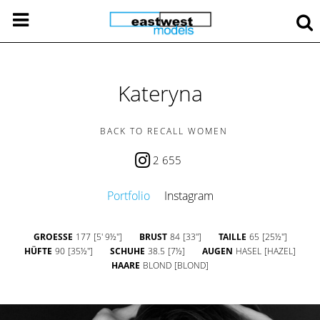
Kateryna
BACK TO RECALL WOMEN
2 655
Portfolio
Instagram
GROESSE
177
[5' 9½'']
BRUST
84
[33'']
TAILLE
65
[25½'']
HÜFTE
90
[35½'']
SCHUHE
38.5
[7½]
AUGEN
HASEL
[HAZEL]
HAARE
BLOND
[BLOND]