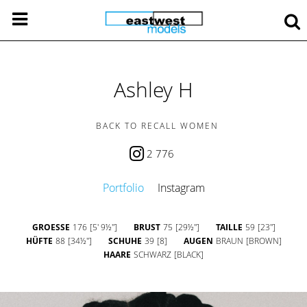
Ashley H
BACK TO RECALL WOMEN
2 776
Portfolio
Instagram
GROESSE
176
[5' 9½'']
BRUST
75
[29½'']
TAILLE
59
[23'']
HÜFTE
88
[34½'']
SCHUHE
39
[8]
AUGEN
BRAUN
[BROWN]
HAARE
SCHWARZ
[BLACK]