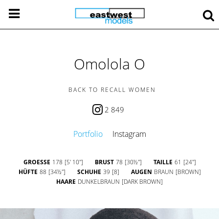
Omolola O
BACK TO RECALL WOMEN
2 849
Portfolio
Instagram
GROESSE
178
[5' 10'']
BRUST
78
[30½'']
TAILLE
61
[24'']
HÜFTE
88
[34½'']
SCHUHE
39
[8]
AUGEN
BRAUN
[BROWN]
HAARE
DUNKELBRAUN
[DARK BROWN]