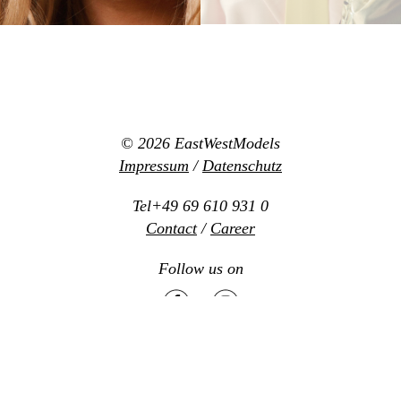
© 2026
EastWestModels
Impressum
/
Datenschutz
Tel+49 69 610 931 0
Contact
/
Career
Follow us on
Mediaslide model agency software
Design:
www.new-office.net