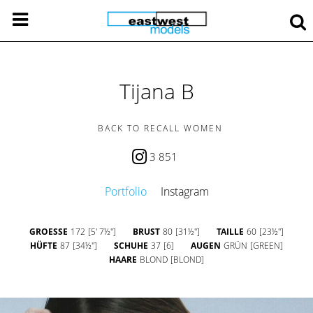
Tijana B
BACK TO RECALL WOMEN
3 851
Portfolio
Instagram
GROESSE
172
[5' 7½'']
BRUST
80
[31½'']
TAILLE
60
[23½'']
HÜFTE
87
[34½'']
SCHUHE
37
[6]
AUGEN
GRÜN
[GREEN]
HAARE
BLOND
[BLOND]