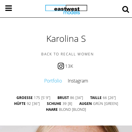
Karolina S
BACK TO RECALL WOMEN
13K
Portfolio
Instagram
GROESSE
175
[5' 9'']
BRUST
86
[34'']
TAILLE
66
[26'']
HÜFTE
92
[36'']
SCHUHE
39
[8]
AUGEN
GRÜN
[GREEN]
HAARE
BLOND
[BLOND]