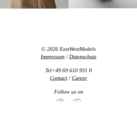
© 2026
EastWestModels
Impressum
/
Datenschutz
Tel+49 69 610 931 0
Contact
/
Career
Follow us on
Mediaslide model agency software
Design:
www.new-office.net