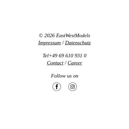
© 2026
EastWestModels
Impressum
/
Datenschutz
Tel+49 69 610 931 0
Contact
/
Career
Follow us on
Mediaslide model agency software
Design:
www.new-office.net