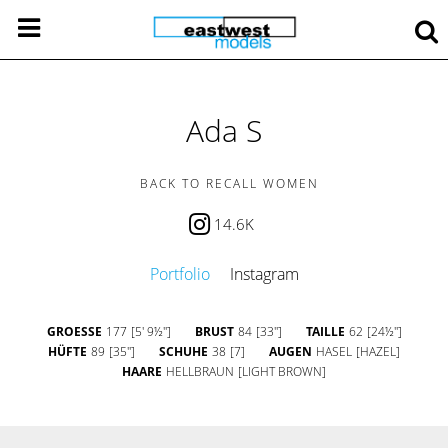
Ada S
BACK TO RECALL WOMEN
14.6K
Portfolio
Instagram
GROESSE
177
[5' 9½'']
BRUST
84
[33'']
TAILLE
62
[24½'']
HÜFTE
89
[35'']
SCHUHE
38
[7]
AUGEN
HASEL
[HAZEL]
HAARE
HELLBRAUN
[LIGHT BROWN]