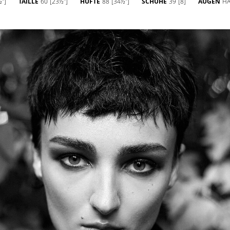
'']
TAILLE
60
[23½'']
HÜFTE
88
[34½'']
SCHUHE
39
[8]
AUGEN
HA