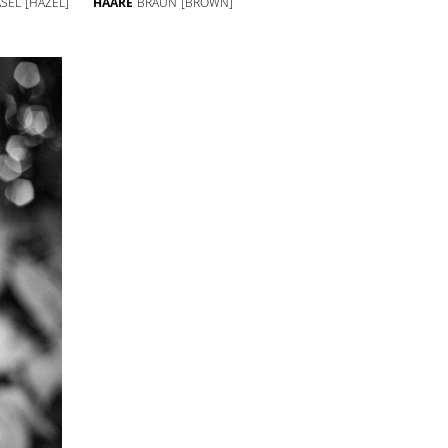
SEL
[HAZEL]
HAARE
BRAUN
[BROWN]