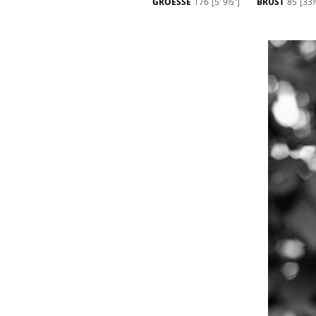
GROESSE
176
[5' 9½'']
BRUST
85
[33½