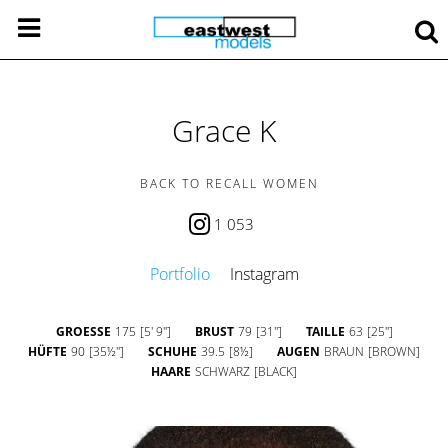
Grace K
BACK TO RECALL WOMEN
1 053
Portfolio
Instagram
GROESSE
175
[5' 9'']
BRUST
79
[31'']
TAILLE
63
[25'']
HÜFTE
90
[35½'']
SCHUHE
39.5
[8½]
AUGEN
BRAUN
[BROWN]
HAARE
SCHWARZ
[BLACK]