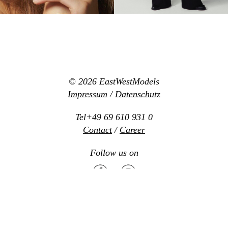
© 2026
EastWestModels
Impressum
/
Datenschutz
Tel+49 69 610 931 0
Contact
/
Career
Follow us on
Mediaslide model agency software
Design:
www.new-office.net