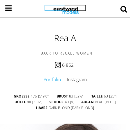
Rea A
BACK TO RECALL WOMEN
6 852
Portfolio
Instagram
GROESSE
176
[5' 9½'']
BRUST
83
[32½'']
TAILLE
63
[25'']
HÜFTE
90
[35½'']
SCHUHE
40
[9]
AUGEN
BLAU
[BLUE]
HAARE
DARK BLOND
[DARK BLOND]