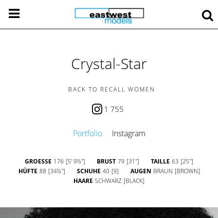
Crystal-Star
BACK TO RECALL WOMEN
1 755
Portfolio
Instagram
GROESSE
176
[5' 9½'']
BRUST
79
[31'']
TAILLE
63
[25'']
HÜFTE
88
[34½'']
SCHUHE
40
[9]
AUGEN
BRAUN
[BROWN]
HAARE
SCHWARZ
[BLACK]