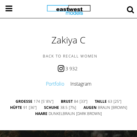
Zakiya C
BACK TO RECALL WOMEN
3 932
Portfolio
Instagram
GROESSE
174
[5' 8½'']
BRUST
84
[33'']
TAILLE
63
[25'']
HÜFTE
91
[36'']
SCHUHE
38.5
[7½]
AUGEN
BRAUN
[BROWN]
HAARE
DUNKELBRAUN
[DARK BROWN]