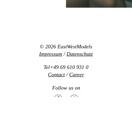
© 2026
EastWestModels
Impressum
/
Datenschutz
Tel+49 69 610 931 0
Contact
/
Career
Follow us on
Mediaslide model agency software
Design:
www.new-office.net