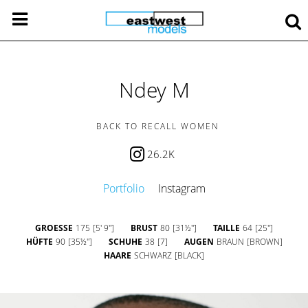
Ndey M
BACK TO RECALL WOMEN
26.2K
Portfolio
Instagram
GROESSE
175
[5' 9'']
BRUST
80
[31½'']
TAILLE
64
[25'']
HÜFTE
90
[35½'']
SCHUHE
38
[7]
AUGEN
BRAUN
[BROWN]
HAARE
SCHWARZ
[BLACK]