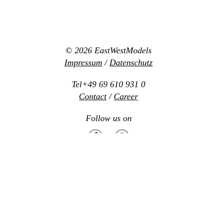
© 2026
EastWestModels
Impressum
/
Datenschutz
Tel+49 69 610 931 0
Contact
/
Career
Follow us on
Mediaslide model agency software
Design:
www.new-office.net