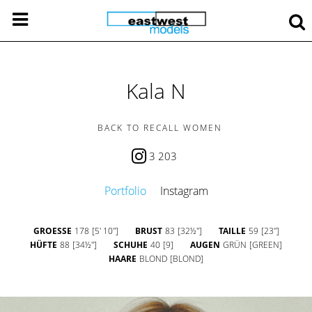
Kala N
BACK TO RECALL WOMEN
3 203
Portfolio
Instagram
GROESSE
178
[5' 10'']
BRUST
83
[32½'']
TAILLE
59
[23'']
HÜFTE
88
[34½'']
SCHUHE
40
[9]
AUGEN
GRÜN
[GREEN]
HAARE
BLOND
[BLOND]