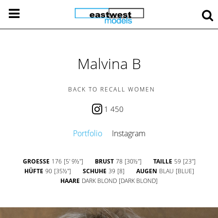
Malvina B
BACK TO RECALL WOMEN
1 450
Portfolio
Instagram
GROESSE
176
[5' 9½'']
BRUST
78
[30½'']
TAILLE
59
[23'']
HÜFTE
90
[35½'']
SCHUHE
39
[8]
AUGEN
BLAU
[BLUE]
HAARE
DARK BLOND
[DARK BLOND]