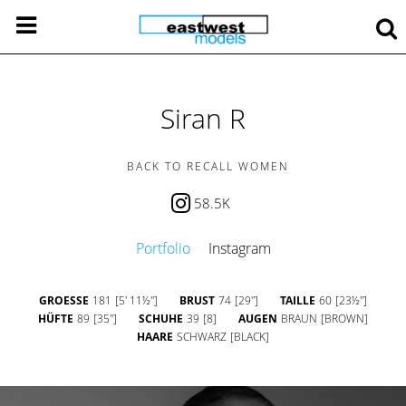
Siran R
BACK TO RECALL WOMEN
58.5K
Portfolio
Instagram
GROESSE
181
[5' 11½'']
BRUST
74
[29'']
TAILLE
60
[23½'']
HÜFTE
89
[35'']
SCHUHE
39
[8]
AUGEN
BRAUN
[BROWN]
HAARE
SCHWARZ
[BLACK]