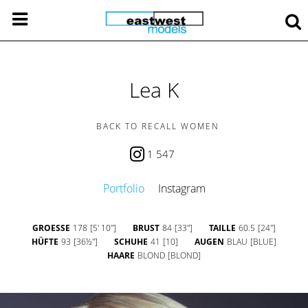
Lea K
BACK TO RECALL WOMEN
1 547
Portfolio
Instagram
GROESSE
178
[5' 10'']
BRUST
84
[33'']
TAILLE
60.5
[24'']
HÜFTE
93
[36½'']
SCHUHE
41
[10]
AUGEN
BLAU
[BLUE]
HAARE
BLOND
[BLOND]