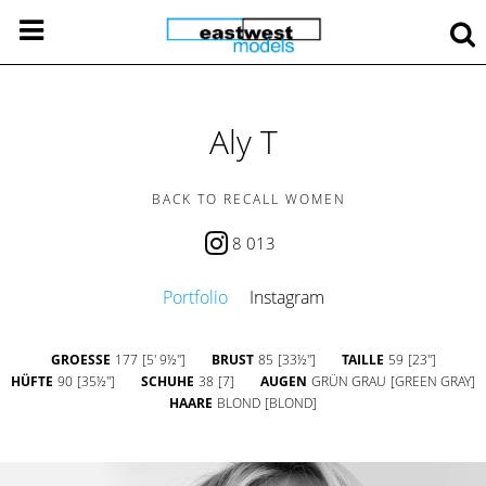
Aly T
BACK TO RECALL WOMEN
8 013
Portfolio
Instagram
GROESSE
177
[5' 9½'']
BRUST
85
[33½'']
TAILLE
59
[23'']
HÜFTE
90
[35½'']
SCHUHE
38
[7]
AUGEN
GRÜN GRAU
[GREEN GRAY]
HAARE
BLOND
[BLOND]