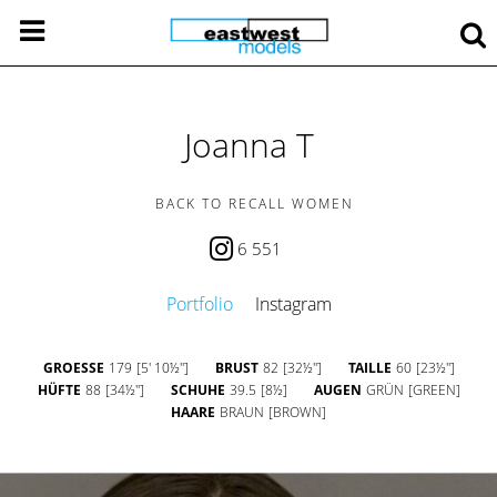
Joanna T
BACK TO RECALL WOMEN
6 551
Portfolio
Instagram
GROESSE
179
[5' 10½'']
BRUST
82
[32½'']
TAILLE
60
[23½'']
HÜFTE
88
[34½'']
SCHUHE
39.5
[8½]
AUGEN
GRÜN
[GREEN]
HAARE
BRAUN
[BROWN]