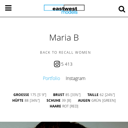
Maria B
BACK TO RECALL WOMEN
5 413
Portfolio
Instagram
GROESSE
175
[5' 9'']
BRUST
85
[33½'']
TAILLE
62
[24½'']
HÜFTE
88
[34½'']
SCHUHE
39
[8]
AUGEN
GRÜN
[GREEN]
HAARE
ROT
[RED]