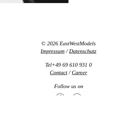
© 2026
EastWestModels
Impressum
/
Datenschutz
Tel+49 69 610 931 0
Contact
/
Career
Follow us on
Mediaslide model agency software
Design:
www.new-office.net