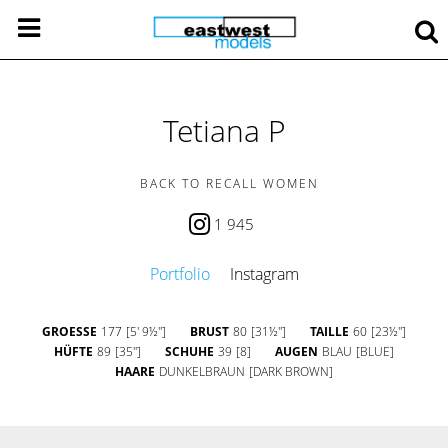
Tetiana P
BACK TO RECALL WOMEN
1 945
Portfolio
Instagram
GROESSE
177
[5' 9½'']
BRUST
80
[31½'']
TAILLE
60
[23½'']
HÜFTE
89
[35'']
SCHUHE
39
[8]
AUGEN
BLAU
[BLUE]
HAARE
DUNKELBRAUN
[DARK BROWN]