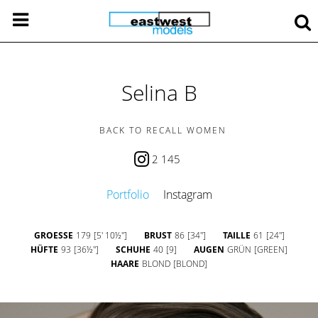
Selina B
BACK TO RECALL WOMEN
2 145
Portfolio
Instagram
GROESSE
179
[5' 10½'']
BRUST
86
[34'']
TAILLE
61
[24'']
HÜFTE
93
[36½'']
SCHUHE
40
[9]
AUGEN
GRÜN
[GREEN]
HAARE
BLOND
[BLOND]