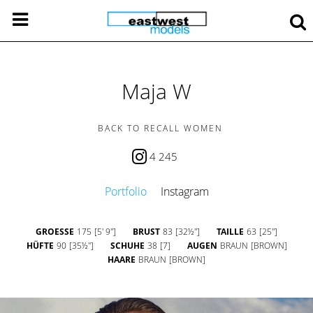
Maja W
BACK TO RECALL WOMEN
4 245
Portfolio
Instagram
GROESSE
175
[5' 9'']
BRUST
83
[32½'']
TAILLE
63
[25'']
HÜFTE
90
[35½'']
SCHUHE
38
[7]
AUGEN
BRAUN
[BROWN]
HAARE
BRAUN
[BROWN]