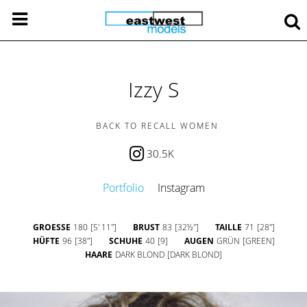
Izzy S
BACK TO RECALL WOMEN
30.5K
Portfolio
Instagram
GROESSE
180
[5' 11'']
BRUST
83
[32½'']
TAILLE
71
[28'']
HÜFTE
96
[38'']
SCHUHE
40
[9]
AUGEN
GRÜN
[GREEN]
HAARE
DARK BLOND
[DARK BLOND]