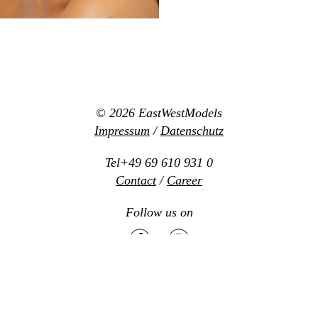
© 2026
EastWestModels
Impressum
/
Datenschutz
Tel+49 69 610 931 0
Contact
/
Career
Follow us on
Mediaslide model agency software
Design:
www.new-office.net