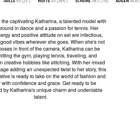
TAILLE
63
[25'']
HÜFTE
93
[36½'']
SCHUHE
38.5
[7½]
AUGEN
BLAU
del with
 Her
ctious,
e's not
an be
 and
r mixed
ry, this
hion and
 be
niable