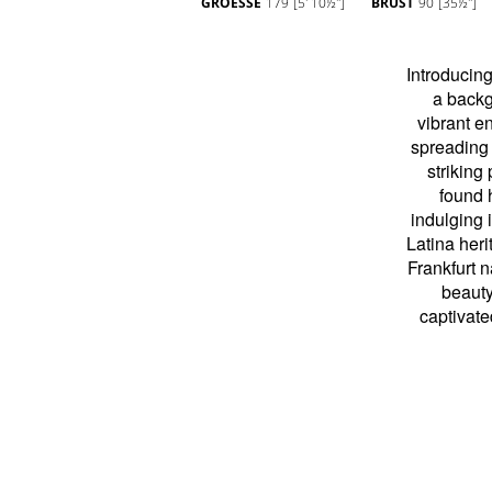
GROESSE
179
[5' 10½'']
BRUST
90
[35½'']
Introducing the captivating Katharina, a talented mo
a background in dance and a passion for tennis.
vibrant energy and positive attitude on set are infe
spreading good vibes wherever she goes. When sh
striking poses in front of the camera, Katharina c
found hitting the gym, playing tennis, traveling,
indulging in creative hobbies like stitching. With he
Latina heritage adding an unexpected twist to her sto
Frankfurt native is ready to take on the world of fas
beauty with confidence and grace. Get ready to
captivated by Katharina's unique charm and unde
talent.