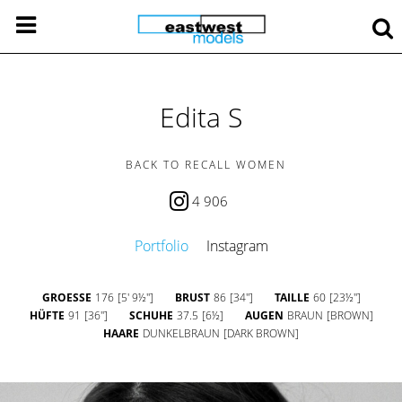
Edita S
BACK TO RECALL WOMEN
4 906
Portfolio
Instagram
GROESSE
176
[5' 9½'']
BRUST
86
[34'']
TAILLE
60
[23½'']
HÜFTE
91
[36'']
SCHUHE
37.5
[6½]
AUGEN
BRAUN
[BROWN]
HAARE
DUNKELBRAUN
[DARK BROWN]