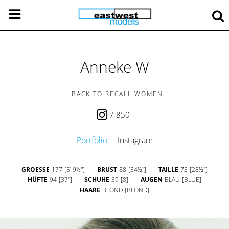
Anneke W
BACK TO RECALL WOMEN
7 850
Portfolio
Instagram
GROESSE
177
[5' 9½'']
BRUST
88
[34½'']
TAILLE
73
[28½'']
HÜFTE
94
[37'']
SCHUHE
39
[8]
AUGEN
BLAU
[BLUE]
HAARE
BLOND
[BLOND]