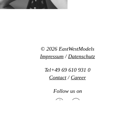
© 2026
EastWestModels
Impressum
/
Datenschutz
Tel+49 69 610 931 0
Contact
/
Career
Follow us on
Mediaslide model agency software
Design:
www.new-office.net