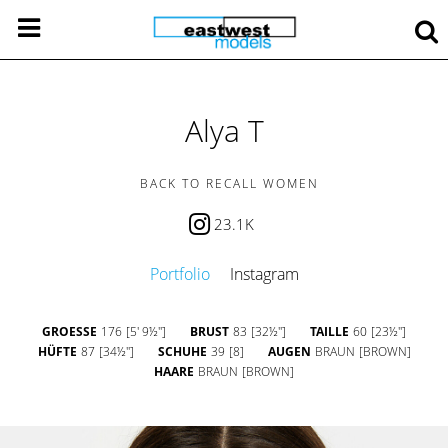
Alya T
BACK TO RECALL WOMEN
23.1K
Portfolio
Instagram
GROESSE
176
[5' 9½'']
BRUST
83
[32½'']
TAILLE
60
[23½'']
HÜFTE
87
[34½'']
SCHUHE
39
[8]
AUGEN
BRAUN
[BROWN]
HAARE
BRAUN
[BROWN]