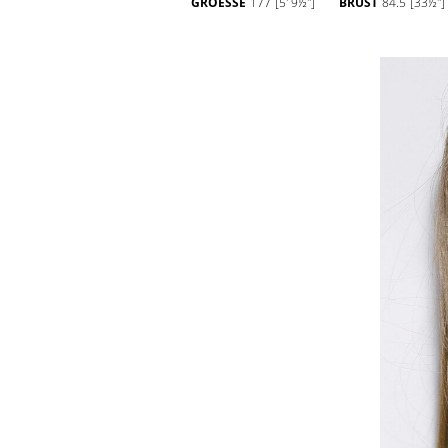
GROESSE
177
[5' 9½'']
BRUST
84.5
[33½'']