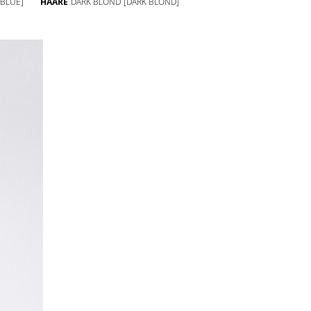
[BLUE]
HAARE
DARK BLOND
[DARK BLOND]