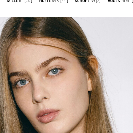
TAILLE
61
[24'']
HÜFTE
89.5
[35'']
SCHUHE
39
[8]
AUGEN
BLAU