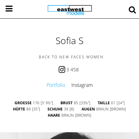
Sofia S
BACK TO NEW FACES WOMEN
3 458
Portfolio
Instagram
GROESSE
176
[5' 9½'']
BRUST
85
[33½'']
TAILLE
61
[24'']
HÜFTE
89
[35'']
SCHUHE
39
[8]
AUGEN
BRAUN
[BROWN]
HAARE
BRAUN
[BROWN]