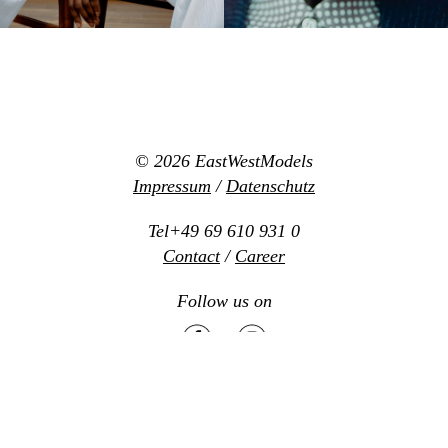
© 2026
EastWestModels
Impressum
/
Datenschutz
Tel+49 69 610 931 0
Contact
/
Career
Follow us on
Mediaslide model agency software
Design:
www.new-office.net