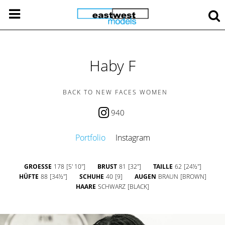
Haby F
BACK TO NEW FACES WOMEN
940
Portfolio
Instagram
GROESSE
178
[5' 10'']
BRUST
81
[32'']
TAILLE
62
[24½'']
HÜFTE
88
[34½'']
SCHUHE
40
[9]
AUGEN
BRAUN
[BROWN]
HAARE
SCHWARZ
[BLACK]