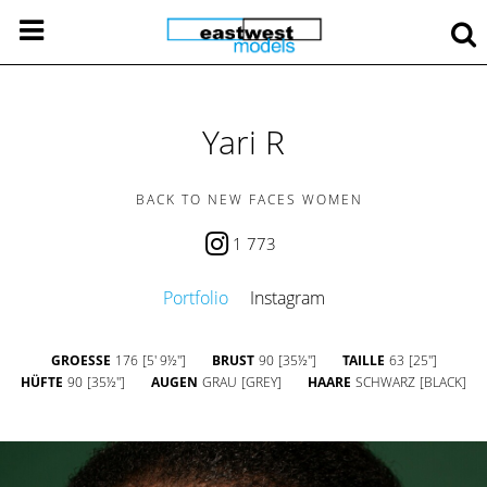
Yari R
BACK TO NEW FACES WOMEN
1 773
Portfolio
Instagram
GROESSE
176
[5' 9½'']
BRUST
90
[35½'']
TAILLE
63
[25'']
HÜFTE
90
[35½'']
AUGEN
GRAU
[GREY]
HAARE
SCHWARZ
[BLACK]