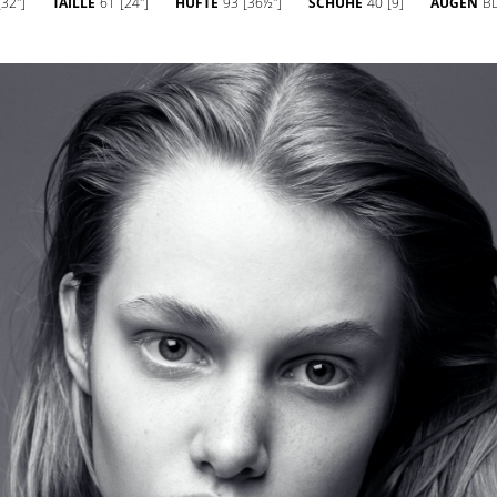
[32'']
TAILLE
61
[24'']
HÜFTE
93
[36½'']
SCHUHE
40
[9]
AUGEN
B