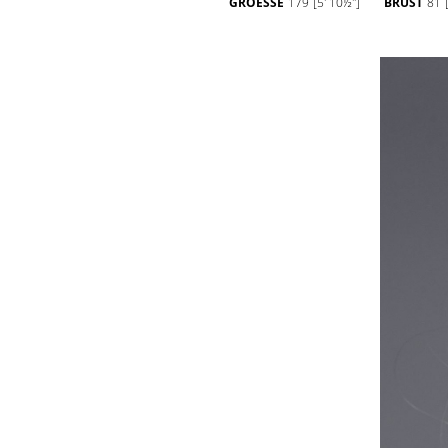
GROESSE
179
[5' 10½'']
BRUST
81