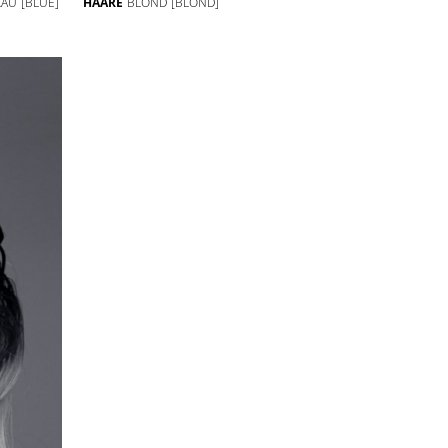
LAU
[BLUE]
HAARE
BLOND
[BLOND]