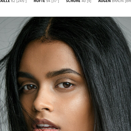
TAILLE
62
[24½'']
HÜFTE
94
[37'']
SCHUHE
40
[9]
AUGEN
BRAUN
[B