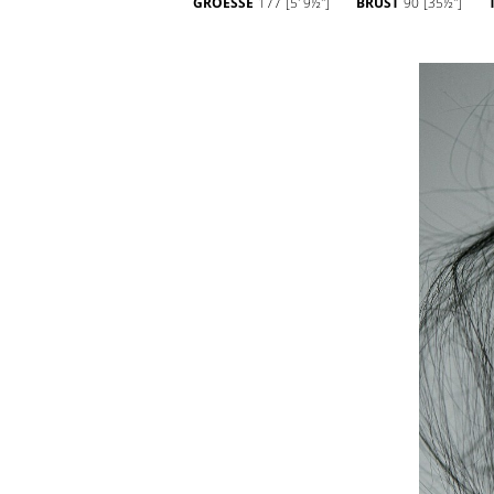
GROESSE
177
[5' 9½'']
BRUST
90
[35½'']