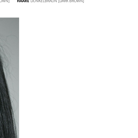
ROWN]
HAARE
DUNKELBRAUN
[DARK BROWN]