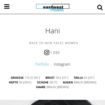
Hani
BACK TO NEW FACES WOMEN
1 039
Portfolio
Instagram
GROESSE
174
[5' 8½'']
BRUST
78.5
[31'']
TAILLE
64
[25'']
HÜFTE
90
[35½'']
SCHUHE
38
[7]
AUGEN
BRAUN
[BROWN]
HAARE
BRAUN
[BROWN]