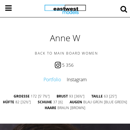
Anne W
BACK TO MAIN BOARD WOMEN
5 356
Portfolio
Instagram
GROESSE
172
[5' 7½'']
BRUST
93
[36½'']
TAILLE
63
[25'']
HÜFTE
82
[32½'']
SCHUHE
37
[6]
AUGEN
BLAU GRÜN
[BLUE GREEN]
HAARE
BRAUN
[BROWN]