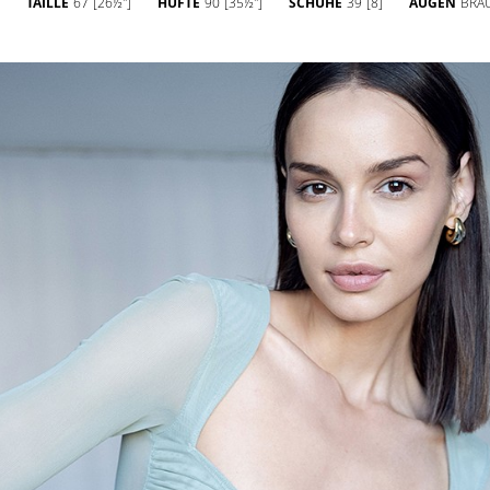
TAILLE
67
[26½'']
HÜFTE
90
[35½'']
SCHUHE
39
[8]
AUGEN
BRA