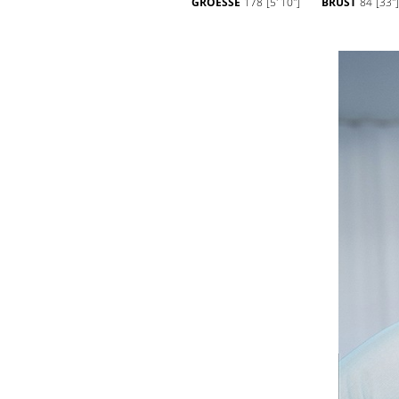
GROESSE
178
[5' 10'']
BRUST
84
[33'']