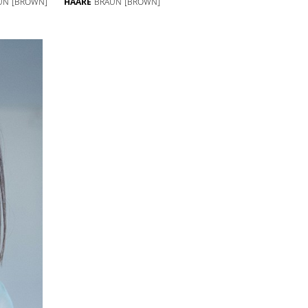
UN
[BROWN]
HAARE
BRAUN
[BROWN]